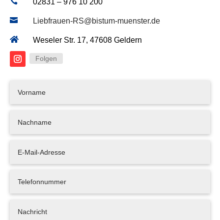

02831 – 976 10 200

Liebfrauen-RS@bistum-muenster.de

Weseler Str. 17, 47608 Geldern
Folgen