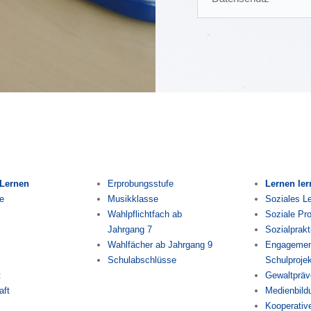
 Lernen
Erprobungsstufe
Lernen le
e
Musikklasse
Soziales L
Wahlpflichtfach ab
Soziale Pro
Jahrgang 7
Sozialprak
Wahlfächer ab Jahrgang 9
Engagement
Schulabschlüsse
Schulproje
t
Gewaltpräv
aft
Medienbild
Kooperativ