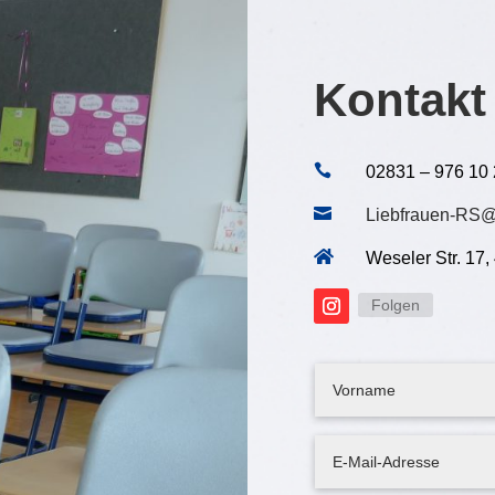
Kontakt

02831 – 976 10

Liebfrauen-RS@

Weseler Str. 17
Folgen