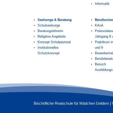
Informatik
Seelsorge & Beratung
Berufsorien
Schulseelsorge
KAoA
Beratungslehrerin
Potenzialana
Religiöse Angebote
Jahrgang 8 
Konzept Schulpastoral
Praktikum i
Institutionelles
und 9
Schutzkonzept
Bewerbertra
Berufsberat
Besuch
Ausbildung
Bischöfliche Realschule für Mädchen Geldern | 