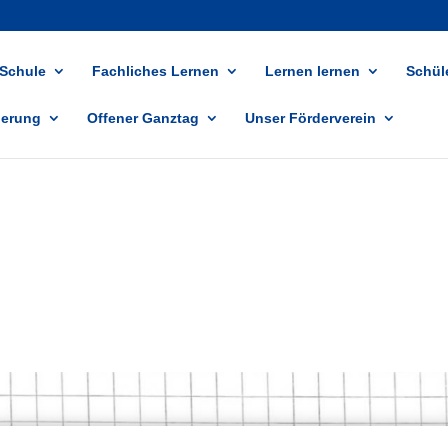
 Schule
Fachliches Lernen
Lernen lernen
Schüle
ierung
Offener Ganztag
Unser Förderverein