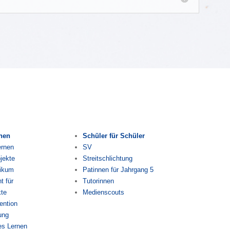
rnen
Schüler für Schüler
ernen
SV
jekte
Streitschlichtung
tikum
Patinnen für Jahrgang 5
 für
Tutorinnen
kte
Medienscouts
ention
ung
es Lernen