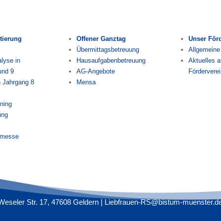
tierung
Offener Ganztag
Unser För
Übermittagsbetreuung
Allgemeine
lyse in
Hausaufgabenbetreuung
Aktuelles 
und 9
AG-Angebote
Förderverei
n Jahrgang 8
Mensa
ining
ung
smesse
Weseler Str. 17, 47608 Geldern |
Liebfrauen-RS@bistum-muenster.d