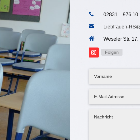

02831 – 976 10

Liebfrauen-RS@

Weseler Str. 17
Folgen