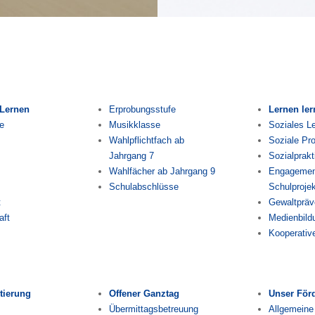
 Lernen
Erprobungsstufe
Lernen le
e
Musikklasse
Soziales L
Wahlpflichtfach ab
Soziale Pro
Jahrgang 7
Sozialprak
Wahlfächer ab Jahrgang 9
Engagement
Schulabschlüsse
Schulproje
t
Gewaltpräv
aft
Medienbild
Kooperativ
tierung
Offener Ganztag
Unser För
Übermittagsbetreuung
Allgemeine