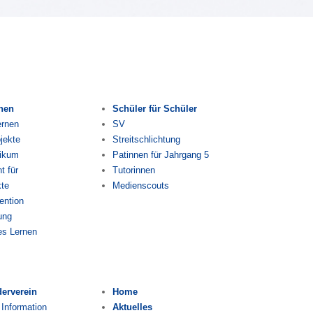
rnen
Schüler für Schüler
ernen
SV
jekte
Streitschlichtung
tikum
Patinnen für Jahrgang 5
 für
Tutorinnen
kte
Medienscouts
ention
ung
es Lernen
derverein
Home
 Information
Aktuelles