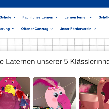
 Schule
Fachliches Lernen
Lernen lernen
Schüle
ierung
Offener Ganztag
Unser Förderverein
e Laternen unserer 5 Klässlerinn