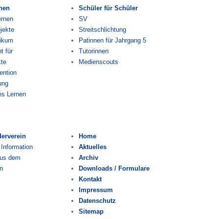
rnen
Schüler für Schüler
ernen
SV
jekte
Streitschlichtung
tikum
Patinnen für Jahrgang 5
 für
Tutorinnen
kte
Medienscouts
ention
ung
es Lernen
derverein
Home
 Information
Aktuelles
aus dem
Archiv
n
Downloads / Formulare
Kontakt
Impressum
Datenschutz
Sitemap