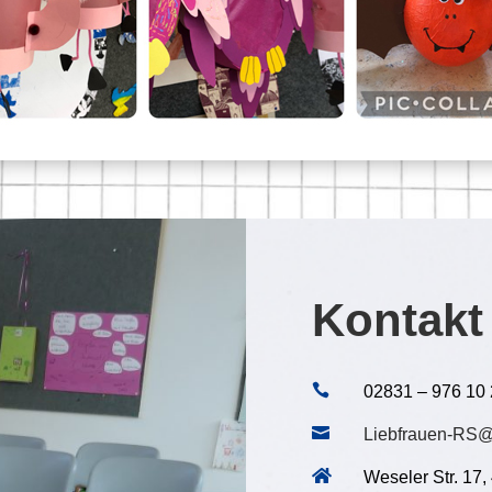
Kontakt

02831 – 976 10

Liebfrauen-RS@

Weseler Str. 17