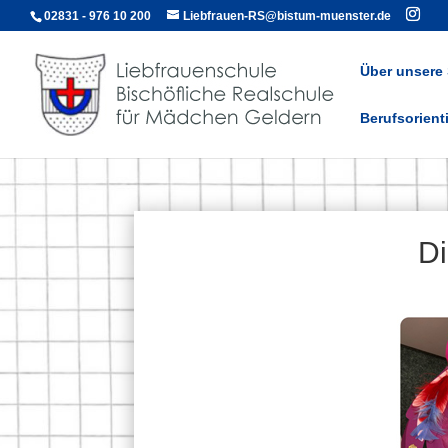
02831 - 976 10 200
Liebfrauen-RS@bistum-muenster.de
Über unsere
Berufsorient
Di