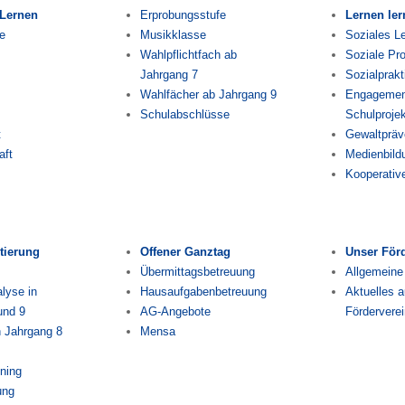
 Lernen
Erprobungsstufe
Lernen le
e
Musikklasse
Soziales L
Wahlpflichtfach ab
Soziale Pro
Jahrgang 7
Sozialprak
Wahlfächer ab Jahrgang 9
Engagement
Schulabschlüsse
Schulproje
t
Gewaltpräv
aft
Medienbild
Kooperativ
tierung
Offener Ganztag
Unser För
Übermittagsbetreuung
Allgemeine
lyse in
Hausaufgabenbetreuung
Aktuelles 
und 9
AG-Angebote
Förderverei
n Jahrgang 8
Mensa
ining
ung