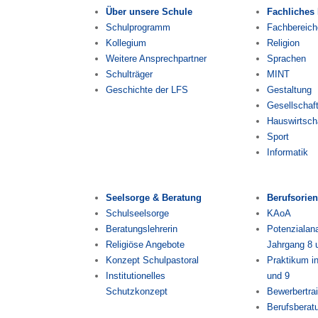
Über unsere Schule
Fachliches
Schulprogramm
Fachbereich
Kollegium
Religion
Weitere Ansprechpartner
Sprachen
Schulträger
MINT
Geschichte der LFS
Gestaltung
Gesellschaf
Hauswirtsch
Sport
Informatik
Seelsorge & Beratung
Berufsorien
Schulseelsorge
KAoA
Beratungslehrerin
Potenzialana
Religiöse Angebote
Jahrgang 8 
Konzept Schulpastoral
Praktikum i
Institutionelles
und 9
Schutzkonzept
Bewerbertra
Berufsberat